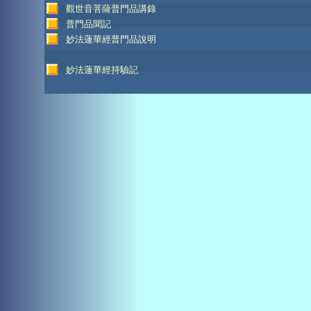
觀世音菩薩普門品講錄
普門品聞記
妙法蓮華經普門品說明
妙法蓮華經持驗記