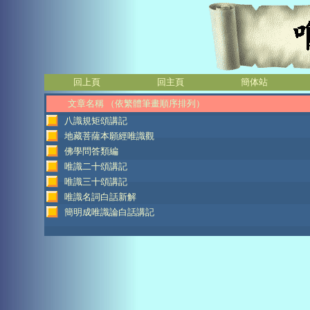
回上頁
回主頁
簡体站
文章名稱 （依繁體筆畫順序排列）
八識規矩頌講記
地藏菩薩本願經唯識觀
佛學問答類編
唯識二十頌講記
唯識三十頌講記
唯識名詞白話新解
簡明成唯識論白話講記